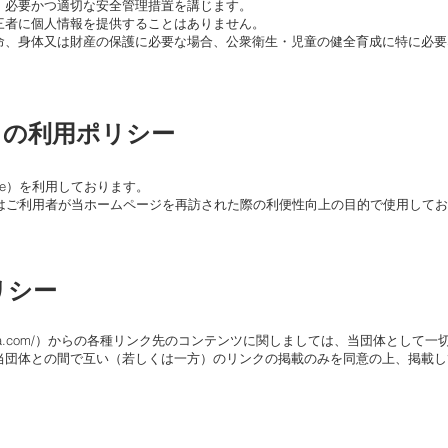
、必要かつ適切な安全管理措置を講じます。
三者に個人情報を提供することはありません。
命、身体又は財産の保護に必要な場合、公衆衛生・児童の健全育成に特に必要
e）の利用ポリシー
ie）を利用しております。
目的はご利用者が当ホームページを再訪された際の利便性向上の目的で使用して
リシー
a.com/
）からの各種リンク先のコンテンツに関しましては、当団体として一
当団体との間で互い（若しくは一方）のリンクの掲載のみを同意の上、掲載し