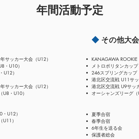
年間活動予定
◆
その他大会
少年サッカー大会（U12）
KANAGAWA ROOKIE
8・U10）
メトロポリタンカップ（
・U12）
246スプリングカップ
港北区交流戦 U11サ
少年サッカー大会（U12）
港北区交流戦 U9サッ
U8・U10）
オーシャンズリーグ（U
・U12）
夏季合宿
U11）
春季合宿
6年生を送る会
保護者総会