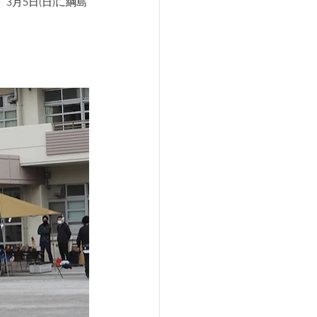
月5日(日)に綱島