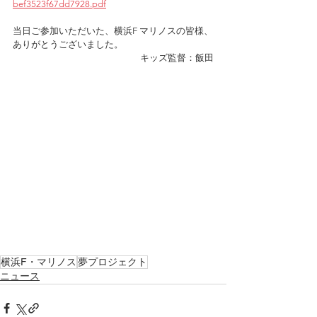
bef3523f67dd7928.pdf
当日ご参加いただいた、横浜F マリノスの皆様、
ありがとうございました。
キッズ監督：飯田
横浜F・マリノス
夢プロジェクト
ニュース