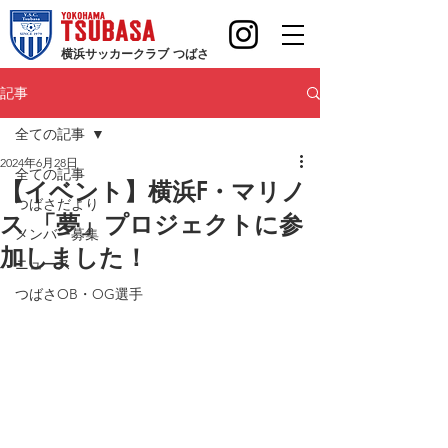
横浜サッカークラブ つばさ
記事
全ての記事
2024年6月28日
全ての記事
【イベント】横浜F・マリノ
つばさだより
ス 「夢」プロジェクトに参
メンバー募集
加しました！
ニュース
つばさOB・OG選手